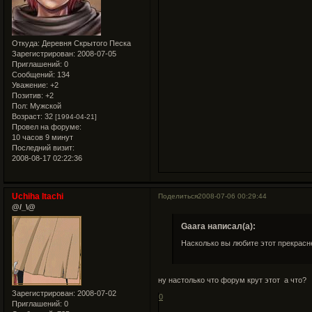
Откуда:
Деревня Скрытого Песка
Зарегистрирован
: 2008-07-05
Приглашений:
0
Сообщений:
134
Уважение:
+2
Позитив:
+2
Пол:
Мужской
Возраст:
32
[1994-04-21]
Провел на форуме:
10 часов 9 минут
Последний визит:
2008-08-17 02:22:36
Uchiha Itachi
Поделиться
2008-07-06 00:29:44
@/_\@
Gaara написал(а):
Насколько вы любите этот прекрас
ну настолько что форум крут этот а что?
Зарегистрирован
: 2008-07-02
0
Приглашений:
0