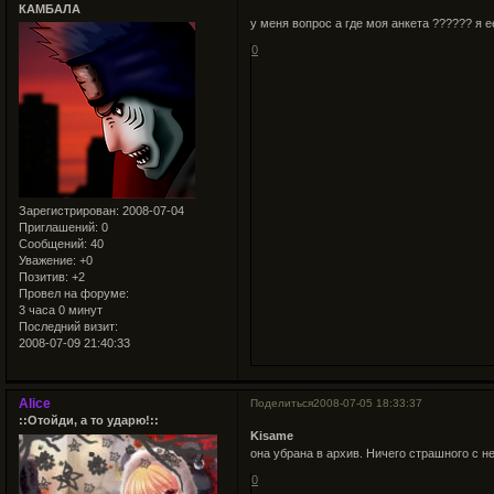
КАМБАЛА
у меня вопрос а где моя анкета ?????? я е
0
Зарегистрирован
: 2008-07-04
Приглашений:
0
Сообщений:
40
Уважение:
+0
Позитив:
+2
Провел на форуме:
3 часа 0 минут
Последний визит:
2008-07-09 21:40:33
Alice
Поделиться
2008-07-05 18:33:37
::Отойди, а то ударю!::
Kisame
она убрана в архив. Ничего страшного с ней
0